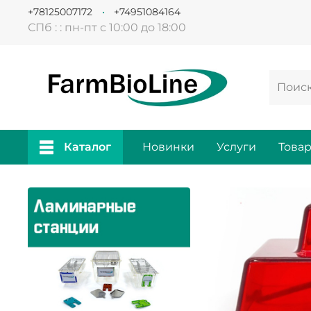
+78125007172
+74951084164
СПб : : пн-пт с 10:00 до 18:00
Каталог
Новинки
Услуги
Това