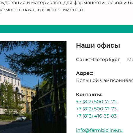
рудования и материалов для фармацевтической и б
уемого в научных экспериментах.
Наши офисы
Санкт-Петербург
М
Адрес:
Большой Сампсониевск
Контакты:
+7 (812) 500-71-72
+7 (812) 500-71-73
+7 (812) 416-35-83
info@farmbioline.ru