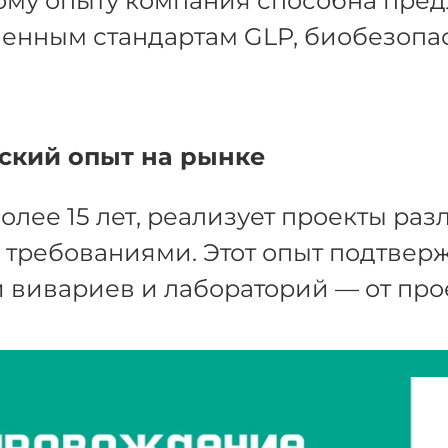
му опыту компания способна пред
енным стандартам GLP, биобезопа
ский опыт на рынке
олее 15 лет, реализует проекты ра
требованиями. Этот опыт подтвержд
 вивариев и лабораторий — от про