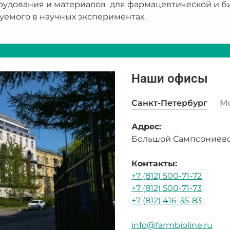
рудования и материалов для фармацевтической и б
уемого в научных экспериментах.
Наши офисы
Санкт-Петербург
М
Адрес:
Большой Сампсониевск
Контакты:
+7 (812) 500-71-72
+7 (812) 500-71-73
+7 (812) 416-35-83
info@farmbioline.ru