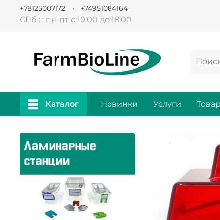
+78125007172
+74951084164
СПб : : пн-пт с 10:00 до 18:00
Каталог
Новинки
Услуги
Това