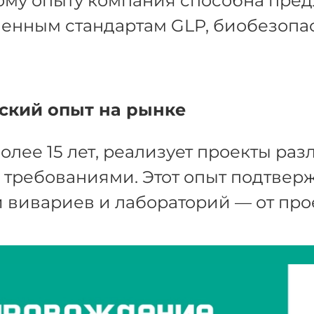
му опыту компания способна пред
енным стандартам GLP, биобезопа
ский опыт на рынке
олее 15 лет, реализует проекты ра
требованиями. Этот опыт подтвержд
 вивариев и лабораторий — от про