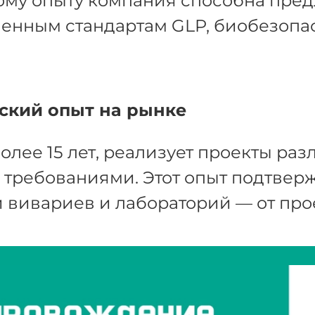
му опыту компания способна пред
енным стандартам GLP, биобезопа
ский опыт на рынке
олее 15 лет, реализует проекты ра
требованиями. Этот опыт подтвержд
 вивариев и лабораторий — от про