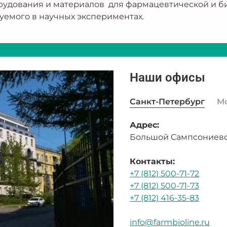
рудования и материалов для фармацевтической и б
уемого в научных экспериментах.
Наши офисы
Санкт-Петербург
М
Адрес:
Большой Сампсониевск
Контакты:
+7 (812) 500-71-72
+7 (812) 500-71-73
+7 (812) 416-35-83
info@farmbioline.ru