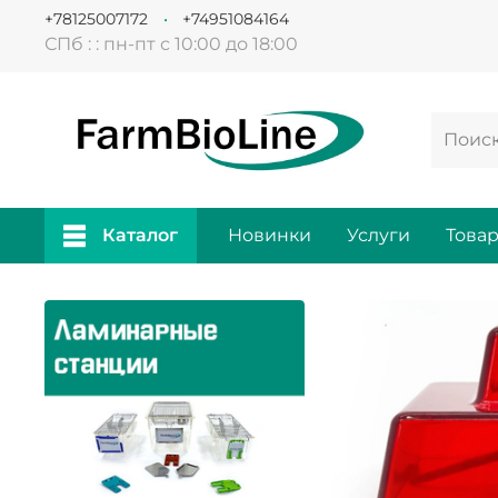
+78125007172
+74951084164
СПб : : пн-пт с 10:00 до 18:00
Каталог
Новинки
Услуги
Това