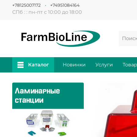
+78125007172
+74951084164
СПб : : пн-пт с 10:00 до 18:00
Каталог
Новинки
Услуги
Това