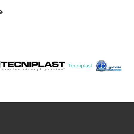
Tecniplast
Ugo Bas