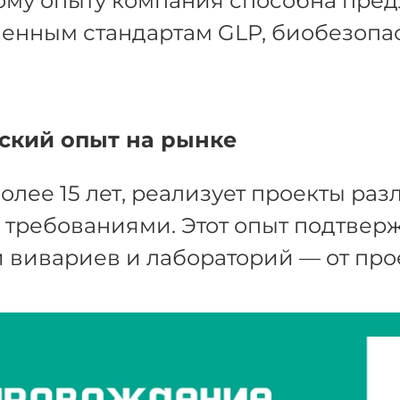
му опыту компания способна пред
енным стандартам GLP, биобезопа
ский опыт на рынке
олее 15 лет, реализует проекты ра
требованиями. Этот опыт подтвержд
 вивариев и лабораторий — от про