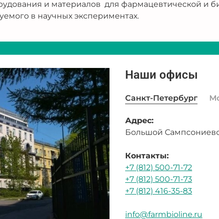
рудования и материалов для фармацевтической и б
уемого в научных экспериментах.
Наши офисы
Санкт-Петербург
М
Адрес:
Большой Сампсониевск
Контакты:
+7 (812) 500-71-72
+7 (812) 500-71-73
+7 (812) 416-35-83
info@farmbioline.ru