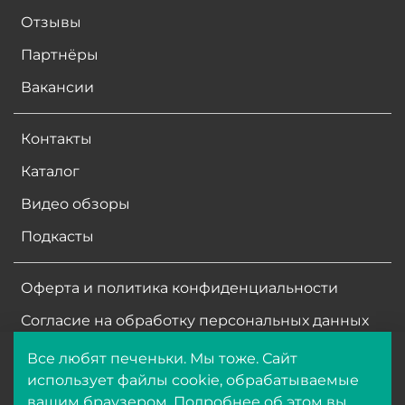
Отзывы
Партнёры
Вакансии
Контакты
Каталог
Видео обзоры
Подкасты
Оферта и политика конфиденциальности
Согласие на обработку персональных данных
Все любят печеньки. Мы тоже. Сайт
ООО ФармБиолайн
использует файлы cookie, обрабатываемые
ИНН
7704513266
вашим браузером. Подробнее об этом вы