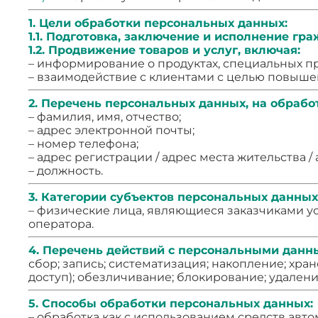
1. Цели обработки персональных данных:
1.1. Подготовка, заключение и исполнение гр
1.2. Продвижение товаров и услуг, включая:
– информирование о продуктах, специальных пр
– взаимодействие с клиентами с целью повыше
2. Перечень персональных данных, на обработ
– фамилия, имя, отчество;
– адрес электронной почты;
– номер телефона;
– адрес регистрации / адрес места жительства / 
– должность.
3. Категории субъектов персональных данных
– физические лица, являющиеся заказчиками у
оператора.
4. Перечень действий с персональными данн
сбор; запись; систематизация; накопление; хра
доступ); обезличивание; блокирование; удалени
5. Способы обработки персональных данных:
– обработка как с использованием средств авто