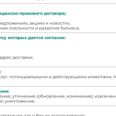
ажданско-правового договора;
едложениях, акциях и новостях;
ния лояльности и развития бизнеса.
ку которых дается согласие:
адрес доставки;
:
слуг, потенциальными и действующими клиентами, 
ыми:
нение; уточнение (обновление, изменение); извлечен
е; уничтожение;
матизации, так и без их использования;