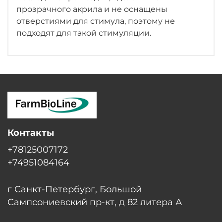
прозрачного акрила и не оснащены
отверстиями для стимула, поэтому не
подходят для такой стимуляции.
Контакты
+78125007172
+74951084164
г Санкт-Петербург, Большой
Сампсониевский пр-кт, д 82 литера А