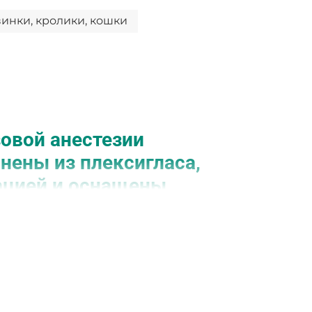
инки, кролики, кошки
овой анестезии
нены из плексигласа,
ацией и оснащены
ет держать животное под постоянным
лированной латуни установлены в
ти контейнера (для подачи анестетика),
 смеси). Камера подходит для работы с