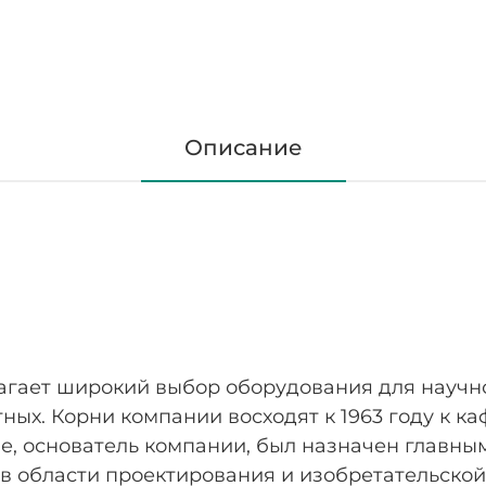
Для более сложных областей применения с высо
таких как работа с патогенными биологическим
животными, в наличии имеется воздухонепрониц
Описание
лагает широкий выбор оборудования для научно
ых. Корни компании восходят к 1963 году к к
ле, основатель компании, был назначен главн
 в области проектирования и изобретательской