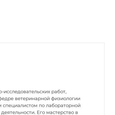
кими требованиями к безопасности,
и агентами или с иммунодефицитными
аемая модель с защелкой.
-исследовательских работ,
афедре ветеринарной физиологии
ым специалистом по лабораторной
 деятельности. Его мастерство в