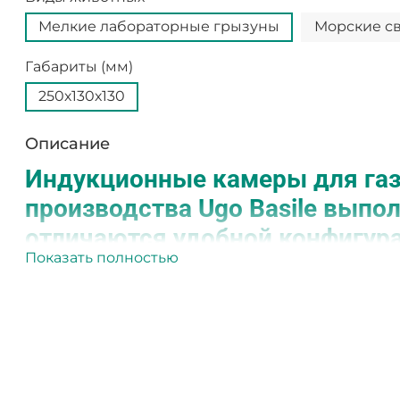
Мелкие лабораторные грызуны
Морские св
Габариты (мм)
250х130х130
Описание
Индукционные камеры для газ
производства Ugo Basile выпол
отличаются удобной конфигур
Показать полностью
выдвижной крышкой.
Использование прозрачного материала позволя
наблюдением. Два трубных соединителя из нике
торцах камеры, один располагается в верхней час
другой – внизу (для отвода отработанной газовой
любым невзрывоопасным газовым анестетиком.