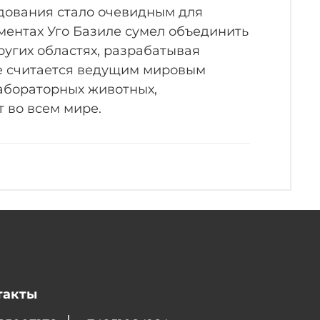
дования стало очевидным для
ментах Уго Базиле сумел объединить
ругих областях, разрабатывая
le считается ведущим мировым
абораторных животных,
 во всем мире.
такты