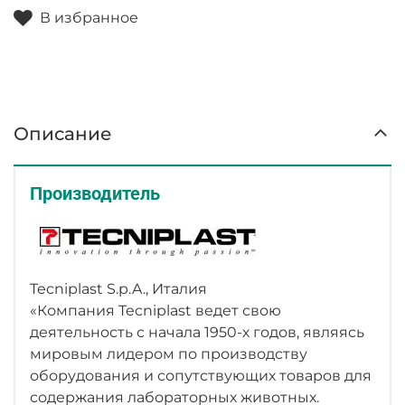
и поддержания популяции с сохранением
В избранное
экспериментальных условий клеток ISOcage Р.
Изолирующий бокс обеспечивает необходимые
условия для работы с безмикробными,
гнотобиотными животными и животными с
ослабленным иммунитетом, поддерживая
Описание
стерильные условия среды за счет постоянства
высокого положительного давления, чистого
HEPA-фильтрованного воздуха и наличия
Производитель
передаточной камеры с двумя дверьми для
проведения требуемых процедур.
Характеристики:
Tecniplast S.p.A., Италия
БЕЗОПАСНОСТЬ
«Компания Tecniplast ведет свою
деятельность с начала 1950-х годов, являясь
Фильтр предварительной очистки и HEPA-
мировым лидером по производству
фильтр обеспечивают чистоту воздуха
оборудования и сопутствующих товаров для
внутри бокса.
содержания лабораторных животных.