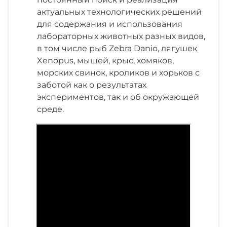
Мини-стеллаж, специально созданный для
актуальных технологических решений
работы с ISOсage Р, позволяет упростить
для содержания и использования
перемещение клеток из изолятора к
лабораторных животных разных видов,
стеллажу ISO.
в том числе рыб Zebra Danio, лягушек
Овальные рукава для комфортной работы
Xenopus, мышей, крыс, хомяков,
операторов разного роста.
морских свинок, кроликов и хорьков с
заботой как о результатах
экспериментов, так и об окружающей
среде.