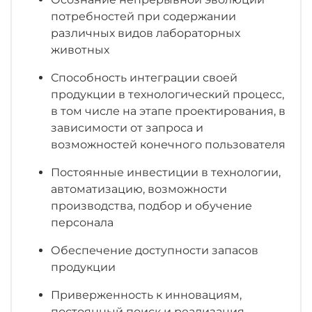
результате перебоев в электроснабжении.
потребностей при содержании
различных видов лабораторных
Конструкция из нержавеющей стали
животных
обеспечивает прочность и защиту навеса
при перемещении изолирующего бокса.
Способность интеграции своей
продукции в технологический процесс,
Съемные рукава с легко заменяемыми
в том числе на этапе проектирования, в
телескопическими манжетами: перчатки и
зависимости от запроса и
рукава можно менять индивидуально.
возможностей конечного пользователя
ЭРГОНОМИЧНОСТЬ
Постоянные инвестиции в технологии,
автоматизацию, возможности
Дополнительные перчатки для облегчения
производства, подбор и обучение
процедуры сборки и установки бокса.
персонала
Доступные наборы перчаток в зависимости
Обеспечение доступности запасов
от требований: две перчатки – для работы с
продукции
15 клетка и четыре перчатки – для работы с
30 клетками ISOсage Р.
Приверженность к инновациям,
постоянный поиск и реализация