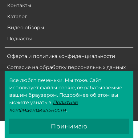
Контакты
Каталог
Видео обзоры
Подкасты
Оферта и политика конфиденциальности
Согласие на обработку персональных данных
Все любят печеньки. Мы тоже. Сайт
ООО ФармБиолайн
использует файлы cookie, обрабатываемые
ИНН
7704513266
вашим браузером. Подробнее об этом вы
ОГРН 1047796108953
можете узнать в
Политике
© 2025 Все права защищены
конфиденциальности
.
Принимаю
Главная
Избранное
Профиль