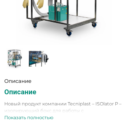
Описание
Описание
Новый продукт компании Tecniplast – ISOlator P –
изолирующий бокс для работы с
безмикробными и гнотобиотными животными.
Показать полностью
Позволяет осуществлять процедуру разведения