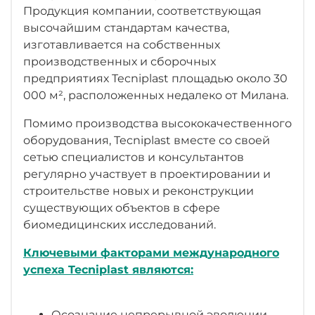
Высокое положительное давление внутри
Продукция компании, соответствующая
изолирующего бокса и аварийная
высочайшим стандартам качества,
сигнализация давления, уведомляющая о
изготавливается на собственных
падении давления ниже определенного
производственных и сборочных
порога. «Сухой контакт» для подключения
предприятиях Tecniplast площадью около 30
сигнализации к общей системе
000 м², расположенных недалеко от Милана.
мониторинга здания.
Помимо производства высококачественного
Передаточная камера, оснащенная
оборудования, Tecniplast вместе со своей
закругленным портом с двойным
сетью специалистов и консультантов
воздушным затвором для передачи
регулярно участвует в проектировании и
материалов или подключения к другому
строительстве новых и реконструкции
оборудованию, обеспечивает
существующих объектов в сфере
максимальную защиту и безопасность.
биомедицинских исследований.
ПРОЧНОСТЬ
Ключевыми факторами международного
успеха Tecniplast являются:
Высококачественный гибкий навес,
закрепленный на раме из нержавеющей
стали, чтобы избежать повреждений в
Осознание непрерывной эволюции