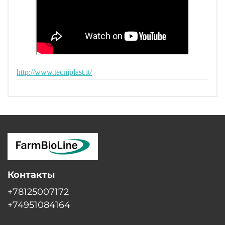
http://www.tecniplast.it/
Контакты
+78125007172
+74951084164