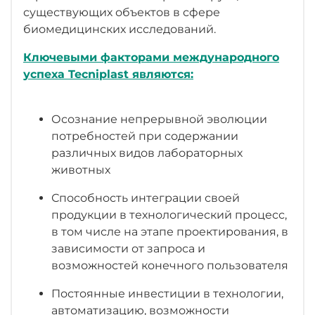
расположены в верхней части: отсутствие
существующих объектов в сфере
сквозняка на уровне нахождения животного
биомедицинских исследований.
предотвращает риск стресса и потери тепла
Автономная приточно-вытяжная установка:
Ключевыми факторами международного
модели Easy, Smart и Sky Flow обеспечивают
успеха Tecniplast являются:
безопасную вентиляцию без передачи
вибрации к стеллажу, гарантируя
стандартизацию эксперимента. Система
Осознание непрерывной эволюции
имеет сертификат TÜV
потребностей при содержании
различных видов лабораторных
МАКСИМАЛЬНАЯ СКОРОСТЬ ВОЗДУХА НА
животных
УРОВНЕ ЖИВОТНОГО: 0,05 М/СЕК!
Способность интеграции своей
ЗАЩИТА ОПЕРАТОРОВ И ЖИВОТНЫХ
продукции в технологический процесс,
в том числе на этапе проектирования, в
Микробиологический фильтр
зависимости от запроса и
(Эффективность фильтрации вирусов ≥
возможностей конечного пользователя
99.999987 %, эффективность фильтрации
бактерий ≥ 99.9999937 %) на уровне клетки
Постоянные инвестиции в технологии,
обеспечивает оптимальную циркуляцию
автоматизацию, возможности