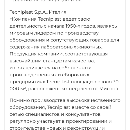
144 клетки (8ш x 9в),
LN144
двусторонний
Tecniplast S.p.A., Италия
«Компания Tecniplast ведет свою
Описание
деятельность с начала 1950-х годов, являясь
Линейка SEALSAFE NEXT была специально
мировым лидером по производству
разработана для обеспечения оптимального
оборудования и сопутствующих товаров для
баланса между плотностью размещения,
содержания лабораторных животных.
эргономичностью условиями содержания
Продукция компании, соответствующая
животных и капитальными расходами.
высочайшим стандартам качества,
изготавливается на собственных
Линейка BLUE LINE NEXT является результатом
производственных и сборочных
изменения конструкции линейки ИВК SEALSAFE
предприятиях Tecniplast площадью около 30
компании Tecniplast с сохранением всех
000 м², расположенных недалеко от Милана.
ключевых факторов, приведших к успеху этой
системы
Помимо производства высококачественного
оборудования, Tecniplast вместе со своей
УСЛОВИЯ СОДЕРЖАНИЯ ЖИВОТНЫХ
сетью специалистов и консультантов
регулярно участвует в проектировании и
Впускной и выпускной клапаны
строительстве новых и реконструкции