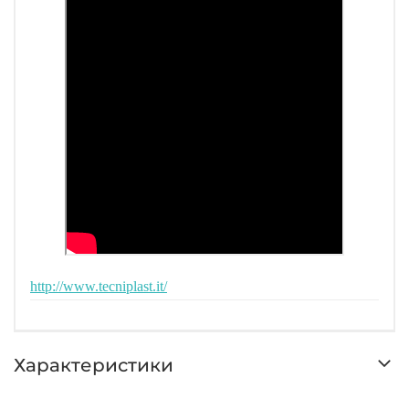
индикатор стыковки клетки с системой
помогают операторам ускорить
выполнение ежедневной проверки
Расположенная снаружи
самоцентрирующаяся поилка: более
быстрая замена поилки без вынимания
клетки из стеллажа
Нажимно-вытяжной механизм: быстрый и
легкий доступ к клетке для ускорения
процедуры замены
http://www.tecniplast.it/
Характеристики