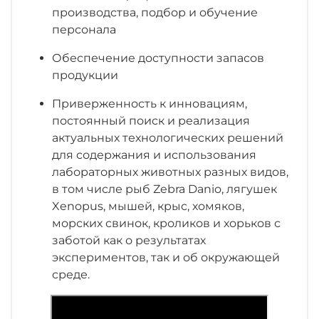
газов, а также защиту при проведении
производства, подбор и обучение
процедур или в случае отключения
персонала
электричества
Нейлоновая прокладка и защелки:
Обеспечение доступности запасов
уплотнитель между корпусом клетки и
продукции
верхней частью
Приверженность к инновациям,
Непроникающие форсунки для
постоянный поиск и реализация
предотвращения кросс-контаминации.
актуальных технологических решений
Высокоэффективные сухие воздушные
для содержания и использования
фильтры HEPA приточно-вытяжной
лабораторных животных разных видов,
установки, протестированные
в том числе рыб Zebra Danio, лягушек
диоктилфталатом, обеспечивают высокий
Xenopus, мышей, крыс, хомяков,
уровень защиты от бактерий, вирусов и
морских свинок, кроликов и хорьков с
аллергенов
заботой как о результатах
ЭРГОНОМИЧНОСТЬ
экспериментов, так и об окружающей
среде.
Дизайн, нацеленный на прекрасную
видимость, и автоматический визуальный