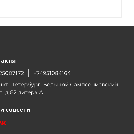
такты
25007172
+74951084164
анкт-Петербург, Большой Сампсониевский
т, д 82 литера А
и соцсети