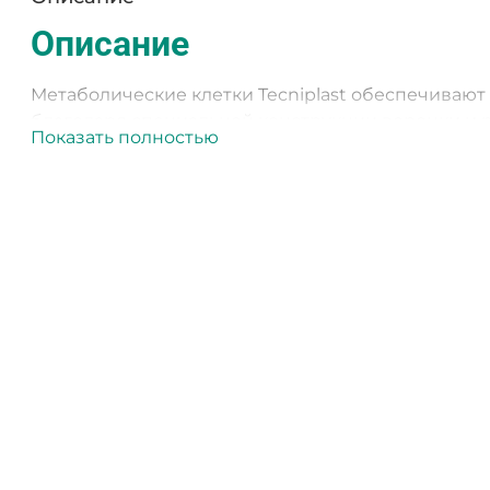
Описание
Метаболические клетки Tecniplast обеспечивают
благодаря специальной конструкции воронки и р
Показать полностью
спроектирована таким образом, чтобы свести к 
кормушки, выполненная в виде выдвижного ящика
детали под полом клетки можно отсоединить, не
сбора мочи и фекалий.
Метаболические клетки Tecniplast обеспечивают
благодаря специальной конструкции воронки и р
спроектирована таким образом, чтобы свести к 
кормушки, выполненная в виде выдвижного ящика
детали под полом клетки можно отсоединить, не
сбора мочи и фекалий. Необходимый период ак
эксперимента с метаболическими клетками мож
специального приподнятого решетчатого дна прои
ИВК, так и для конвенциональных клеток.