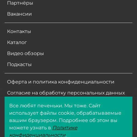
Партнёры
Вакансии
Контакты
Каталог
Видео обзоры
Подкасты
Оферта и политика конфиденциальности
Согласие на обработку персональных данных
Все любят печеньки. Мы тоже. Сайт
ООО ФармБиолайн
использует файлы cookie, обрабатываемые
ИНН
7704513266
вашим браузером. Подробнее об этом вы
ОГРН 1047796108953
можете узнать в
Политике
© 2025 Все права защищены
конфиденциальности
.