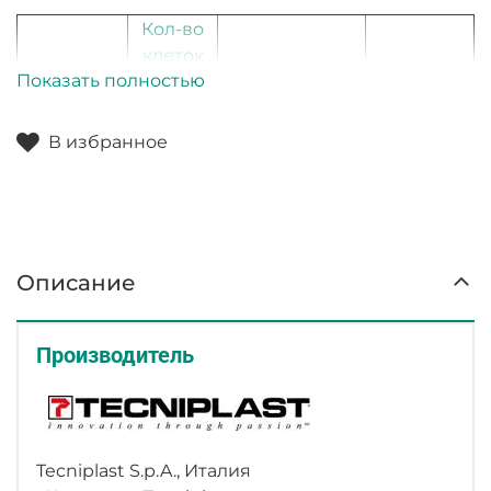
Кол-во
клеток
Артикул
Габариты (мм)
Вес (кг)
Показать полностью
на
стеллаже
В избранное
HN24
24
1210x573x1900
71,8
HN30
30
1505x573x1900
82,7
HN36
36
1800x573x1900
90
Описание
Производитель
Tecniplast S.p.A., Италия