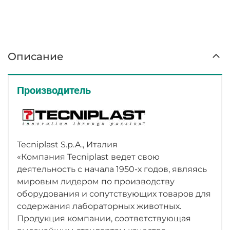
животных между блоками с сохранением таких
же условий вентиляции и безопасности, как и у
стандартного стеллажа ISOcage.
БЕЗОПАСНОСТЬ ОПЕРАТОРОВ И
Описание
ЖИВОТНЫХ
Предназначен для перемещения клеток
Производитель
между различными зонами с сохранением
такой же механической вентиляции, как и в
стеллаже ISOcage
Может использоваться в качестве
аварийного/временного стеллажа: больше
Tecniplast S.p.A., Италия
нет логистических и процедурных проблем
«Компания Tecniplast ведет свою
деятельность с начала 1950-х годов, являясь
ИСТОЧНИК БЕСПЕРЕБОЙНОГО ПИТАНИЯ
мировым лидером по производству
(ИБП)
оборудования и сопутствующих товаров для
Безопасность для животных, людей и
содержания лабораторных животных.
исследования
Продукция компании, соответствующая