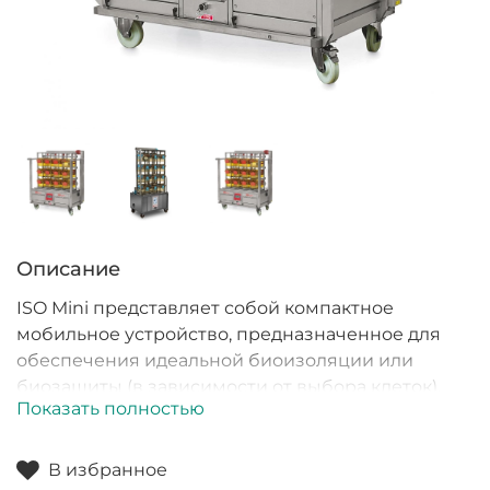
Описание
ISO Mini представляет собой компактное
мобильное устройство, предназначенное для
обеспечения идеальной биоизоляции или
биозащиты (в зависимости от выбора клеток).
Показать полностью
Благодаря резервной системе энергопитания на
базе аккумуляторных батарей оно также может
быть использовано для перемещения групп
В избранное