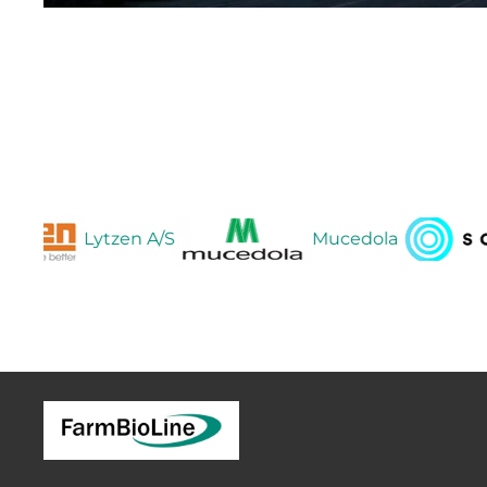
Lytzen A/S
Mucedola