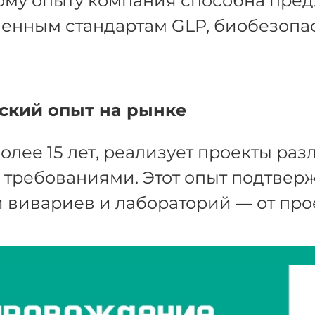
му опыту компания способна пред
енным стандартам GLP, биобезопа
ский опыт на рынке
олее 15 лет, реализует проекты ра
требованиями. Этот опыт подтвержд
 вивариев и лабораторий — от про