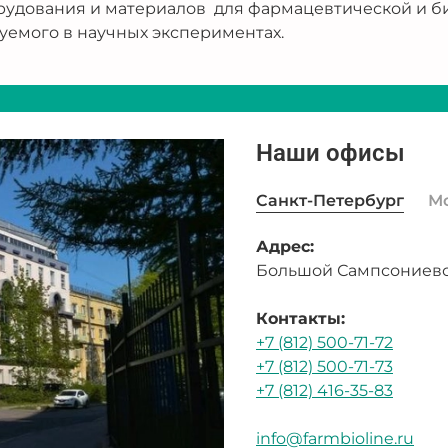
рудования и материалов для фармацевтической и б
уемого в научных экспериментах.
Наши офисы
Санкт-Петербург
М
Адрес:
Большой Сампсониевск
Контакты:
+7 (812) 500-71-72
+7 (812) 500-71-73
+7 (812) 416-35-83
info@farmbioline.ru