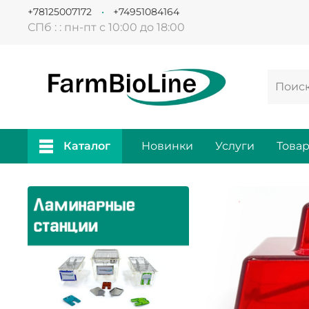
+78125007172
+74951084164
СПб : : пн-пт с 10:00 до 18:00
Каталог
Новинки
Услуги
Това