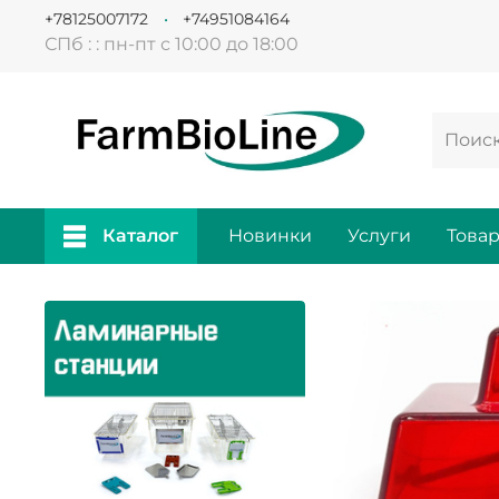
+78125007172
+74951084164
СПб : : пн-пт с 10:00 до 18:00
Каталог
Новинки
Услуги
Това