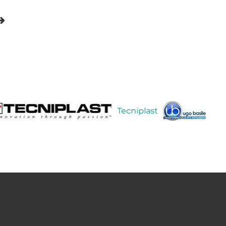
Tecniplast
Ugo Bas