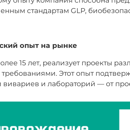
му опыту компания способна пред
енным стандартам GLP, биобезопа
ский опыт на рынке
олее 15 лет, реализует проекты ра
требованиями. Этот опыт подтвержд
 вивариев и лабораторий — от про