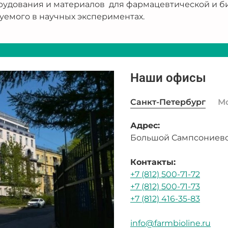
рудования и материалов для фармацевтической и б
уемого в научных экспериментах.
Наши офисы
Санкт-Петербург
М
Адрес:
Большой Сампсониевск
Контакты:
+7 (812) 500-71-72
+7 (812) 500-71-73
+7 (812) 416-35-83
info@farmbioline.ru